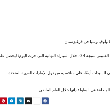
 وأوقيانوسيا في قرغيزستان.
وازاح المنتخب الايراني – سيدات في هذه البطولة، غريمه الفلبيني بنتيجة 4-0، خلال المباراة النهائية التي جرت اليوم؛ ليحصل 
اني للسيدات أيضًا، على منافسيه من دول الإمارات العربية المتحدة
الوصافة في البطولة ذاتها خلال العام الماضي.