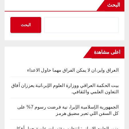
البحث
البحث
اعلى مشاهدة
العراق واير،ان لا يمكن الفراق مهما حاول الاعداء
بيت الحكمة العراقي ووزارة العلوم الإير،انية يعززان آفاق
التعاون العلمي والثقافي.
الجمهورية الإسلامية الإيرا، نية فرضت رسوم 7% على
كل السفن اللي تعبر مضيق هرمز
وزير العلوم الايراني: لتنظيم مؤتمرات علمية حول أفكار