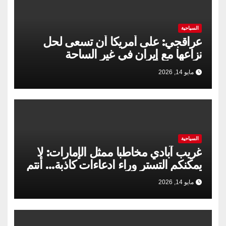
السياحية
عراقجي: على أمريكا أن تسعى لحل
نزاعها مع إيران في غير الساحة
العسكرية
مايو 14, 2026
السياحية
غريب آبادي مخاطبا ممثل الإمارات: لا
يمكنكم التستر وراء ادعاءات كاذبة… أنتم
لستم ضحايا
مايو 14, 2026