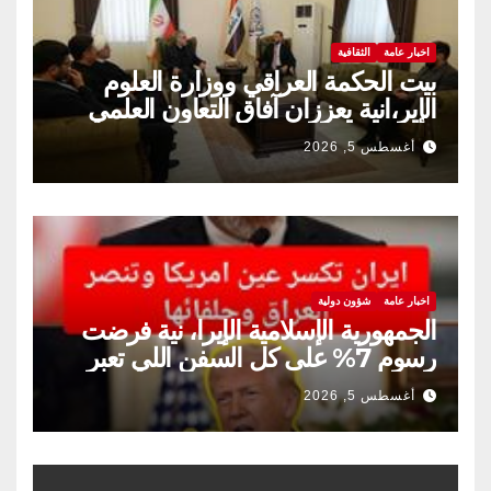
اخبار عامة
الثقافية
بيت الحكمة العراقي ووزارة العلوم
الإير،انية يعززان آفاق التعاون العلمي
والثقافي.
أغسطس 5, 2026
اخبار عامة
شؤون دولية
الجمهورية الإسلامية الإيرا، نية فرضت
رسوم 7% على كل السفن اللي تعبر
مضيق هرمز
أغسطس 5, 2026