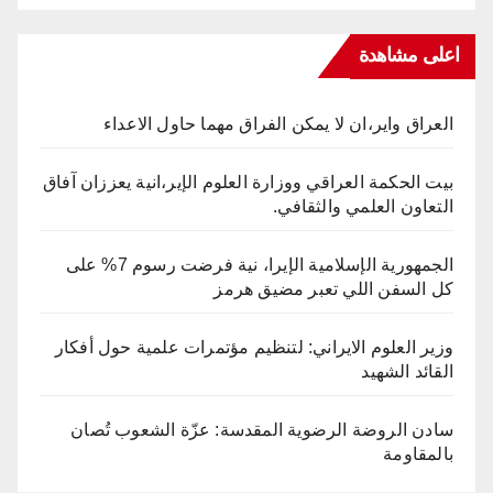
اعلى مشاهدة
العراق واير،ان لا يمكن الفراق مهما حاول الاعداء
بيت الحكمة العراقي ووزارة العلوم الإير،انية يعززان آفاق
التعاون العلمي والثقافي.
الجمهورية الإسلامية الإيرا، نية فرضت رسوم 7% على
كل السفن اللي تعبر مضيق هرمز
وزير العلوم الايراني: لتنظيم مؤتمرات علمية حول أفكار
القائد الشهيد
سادن الروضة الرضوية المقدسة: عزّة الشعوب تُصان
بالمقاومة