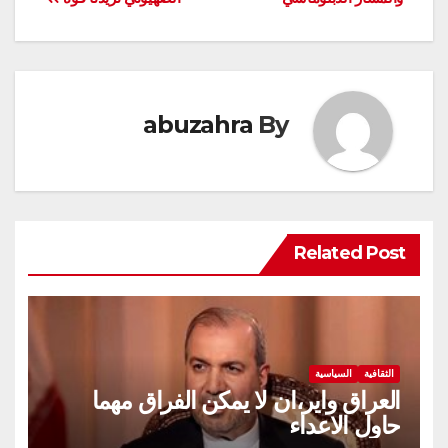
abuzahra
By
Related Post
الثقافية
السياسية
العراق واير،ان لا يمكن الفراق مهما
حاول الاعداء