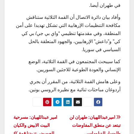
في طهران أيضا.
وأفاد بيان دائرة الاتصال أن القمة الثلاثية ستناقش
مكافحة التنظيمات الإرهابية التي تشكل تهديدا على أمن
المنطقة، وفي مقدمتها تنظيمي “واي بي جي/ بي كي
كي” و”داعش” الإرهابيين، والجهود المتعلقة بالحل
السياسي في سوريا.
كما سيبحث المجتمعون في القمة الثلاثية، الوضع
الإنساني والعودة الطوعية للاجئين السوريين.
وعلى هامش القمة الثلاثية، من المقرر أن يجري
أردوغان مباحثات ثنائية مع نظيره الروسي بوتين.
تصفّح
اميرعبداللهيان: طهران لن
امير عبداللهيان: مسرحية
تبتعد عن منطق المفاوضات
البيت الابيض والكيان
المقالات
والمسار الدبلوماسي
الصهيوني تزيدنا قوة