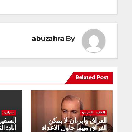
المقالات
abuzahra
By
Related Post
الثقافية
السياسية
السياسية
العراق واير،ان لا يمكن
السفير
الفراق مهما حاول الاعداء
آباد: ا