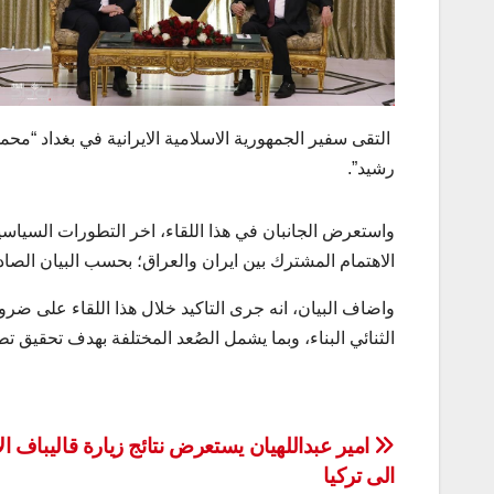
التقى سفير الجمهورية الاسلامية الايرانية في بغداد “مح
رشيد”.
واستعرض الجانبان في هذا اللقاء، اخر التطورات السياسية 
الاهتمام المشترك بين ايران والعراق؛ بحسب البيان الصاد
واضاف البيان، انه جرى التاكيد خلال هذا اللقاء على ضرو
الثنائي البناء، وبما يشمل الصُعد المختلفة بهدف تحقيق ت
تصفّح
امير عبداللهيان يستعرض نتائج زيارة قاليباف ال
الى تركيا