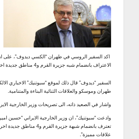
اكد السفير الروسي في طهران “الكسي ديدوف”، على ان م
الاعتراف بانضمام شبه جزيرة القرم و4 مناطق جديدة اخرى الى روسيا، وهو لا يؤثر (سلبا) على العلاقات الاخذة بالتوسع بين البلدين.
السفير “ديدوف” قال ذلك لموقع “سبوتنيك” الاخباري الالك
طهران وموسكو والعلاقات الثنائية البناءة والمتنامية.
واشار في الصعيد ذاته، الى تصريحات وزير الخارجية الايران
وادعت “سبوتنيك”، ان وزير الخارجية الايراني “حسين امير 
تعترف بانضمام شبهة جزير
علاقات مميزة”.