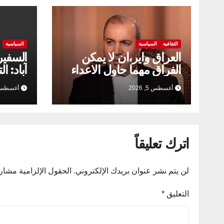
الثقافية
السياسية
السياسية
العراق واير،ان لا يمكن
السفير
الفراق مهما حاول الاعداء
آباد: ا
الخارج
أغسطس 5, 2026
أغسطس 2, 26
العلاقا
اترك تعليقاً
لن يتم نشر عنوان بريدك الإلكتروني.
الحقول الإلزامية مشار إ
التعليق
*