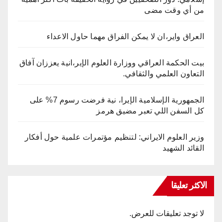
من أي وقت مضى
العراق واير،ان لا يمكن الفراق مهما حاول الاعداء
بيت الحكمة العراقي ووزارة العلوم الإير،انية يعززان آفاق
التعاون العلمي والثقافي.
الجمهورية الإسلامية الإيرا، نية فرضت رسوم 7% على
كل السفن اللي تعبر مضيق هرمز
وزير العلوم الايراني: لتنظيم مؤتمرات علمية حول أفكار
القائد الشهيد
الاكثر تعليقا
لا توجد تعليقات للعرض.