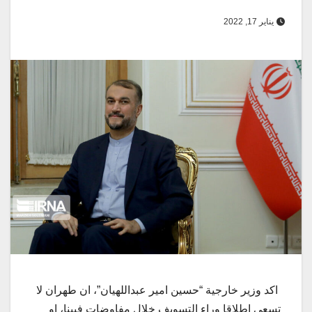
يناير 17, 2022
اكد وزير خارجية “حسين امير عبداللهيان”، ان طهران لا
تسعى اطلاقا وراء التسويف خلال مفاوضات فيينا، او