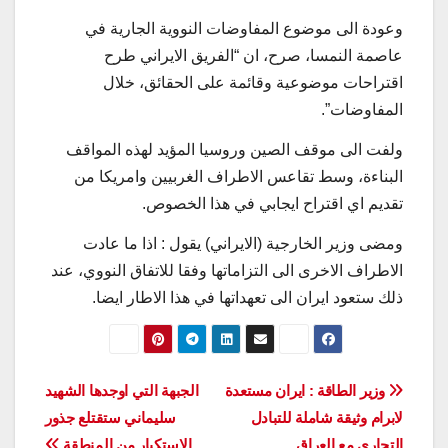
وعودة الى موضوع المفاوضات النووية الجارية في
عاصمة النمسا، صرح، ان “الفريق الايراني طرح
اقتراحات موضوعية وقائمة على الحقائق، خلال
المفاوضات”.
ولفت الى موقف الصين وروسيا المؤيد لهذه المواقف
البناءة، وسط تقاعس الاطراف الغربيين وامريكا من
تقديم اي اقتراح ايجابي في هذا الخصوص.
ومضى وزير الخارجية (الايراني) يقول : اذا ما عادت
الاطراف الاخرى الى التزاماتها وفقا للاتفاق النووي، عند
ذلك ستعود ايران الى تعهداتها في هذا الاطار ايضا.
تصفّح
وزير الطاقة : ايران مستعدة
الجبهة التي اوجدها الشهيد
لابرام وثيقة شاملة للتبادل
سليماني ستقتلع جذور
المقالات
التجاري مع العراق
الاستكبار من المنطقة