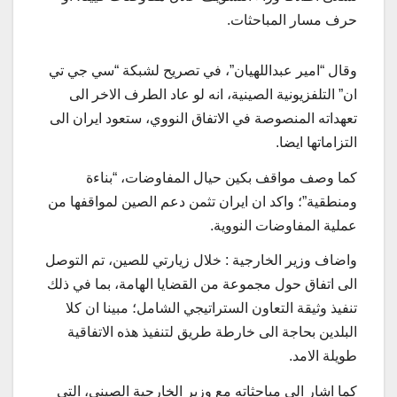
حرف مسار المباحثات.
وقال “امير عبداللهيان”، في تصريح لشبكة “سي جي تي
ان” التلفزيونية الصينية، انه لو عاد الطرف الاخر الى
تعهداته المنصوصة في الاتفاق النووي، ستعود ايران الى
التزاماتها ايضا.
كما وصف مواقف بكين حيال المفاوضات، “بناءة
ومنطقية”؛ واكد ان ايران تثمن دعم الصين لمواقفها من
عملية المفاوضات النووية.
واضاف وزير الخارجية : خلال زيارتي للصين، تم التوصل
الى اتفاق حول مجموعة من القضايا الهامة، بما في ذلك
تنفيذ وثيقة التعاون الستراتيجي الشامل؛ مبينا ان كلا
البلدين بحاجة الى خارطة طريق لتنفيذ هذه الاتفاقية
طويلة الامد.
كما اشار الى مباحثاته مع وزير الخارجية الصيني، التي