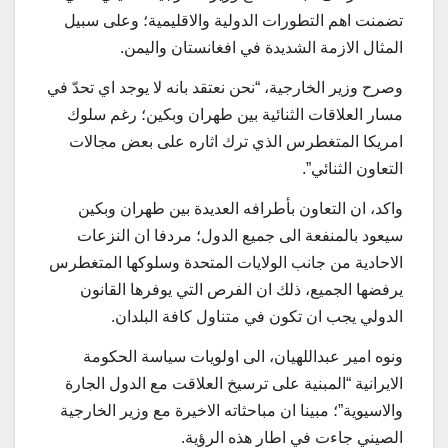
تضمنت اهم التطورات الدولية والاقليمية؛ وعلى سبيل
المثال الازمة الشديدة في افغانستان واليمن.
وصرح وزير الخارجية، “نحن نعتقد بانه لا يوجد اي تحدّ في
مسار العلاقات الثنائية بين طهران وبكين؛ رغم سلوك
امريكا المتغطرس الذي ترك اثاره على بعض مجالات
التعاون الثنائي”.
واكد، ان التعاون بأطرافه العديدة بين طهران وبكين
سيعود بالمنفعة الى جميع الدول؛ مردفا ان النزعات
الاحادية من جانب الولايات المتحدة وسلوكها المتغطرس
يرفضها الجميع، ذلك ان الفرص التي يوفرها القانون
الدولي يجب ان تكون في متناول كافة البلدان.
ونوه امير عبداللهيان، الى اولويات سياسة الحكومة
الايرانية “المبنية على ترسيخ العلاقت مع الدول الجارة
والاسيوية”؛ مبينا ان مباحثاته الاخيرة مع وزير الخارجية
الصيني جاءت في اطار هذه الرؤية.