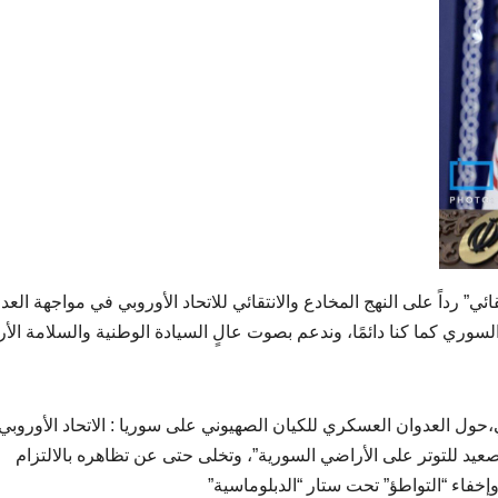
ئي” رداً على النهج المخادع والانتقائي للاتحاد الأوروبي في مواجهة العد
وري كما كنا دائمًا، وندعم بصوت عالٍ السيادة الوطنية والسلامة الأ
وبي،حول العدوان العسكري للکیان الصهیوني على سوريا : الاتحاد الأوروبي
يد للتوتر على الأراضي السورية”، وتخلى حتى عن تظاهره بالالتزام
وإخفاء “التواطؤ” تحت ستار “الدبلوماسية”