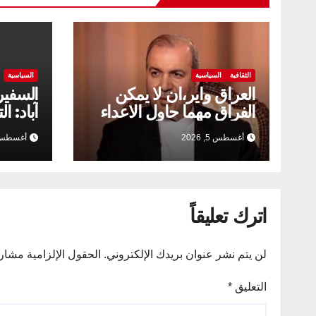
الثقافية
السياسية
السياسية
العراق واير،ان لا يمكن
السفير
الفراق مهما حاول الاعداء
آباد: ا
الخارج
أغسطس 5, 2026
أغسطس 2, 26
العلاقا
اترك تعليقاً
لن يتم نشر عنوان بريدك الإلكتروني.
الحقول الإلزامية مشار إ
التعليق
*