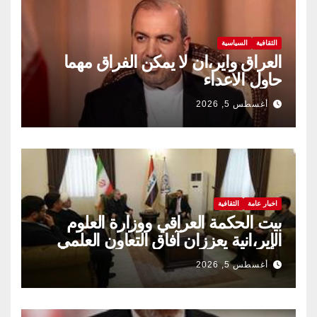
الثقافية
السياسية
العراق واير،ان لا يمكن الفراق مهما
حاول الاعداء
أغسطس 5, 2026
اخبار عامة
الثقافية
بيت الحكمة العراقي ووزارة العلوم
الإير،انية يعززان آفاق التعاون العلمي
والثقافي.
أغسطس 5, 2026