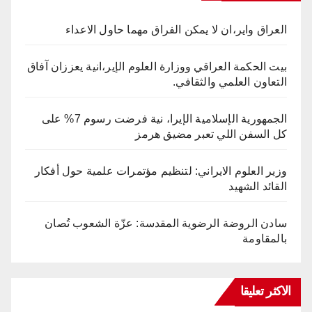
العراق واير،ان لا يمكن الفراق مهما حاول الاعداء
بيت الحكمة العراقي ووزارة العلوم الإير،انية يعززان آفاق
التعاون العلمي والثقافي.
الجمهورية الإسلامية الإيرا، نية فرضت رسوم 7% على
كل السفن اللي تعبر مضيق هرمز
وزير العلوم الايراني: لتنظيم مؤتمرات علمية حول أفكار
القائد الشهيد
سادن الروضة الرضوية المقدسة: عزّة الشعوب تُصان
بالمقاومة
الاكثر تعليقا