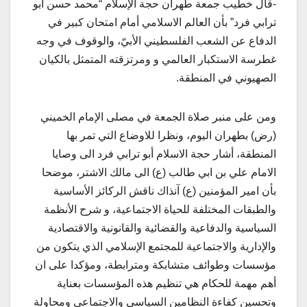
-قال خطيب جمعة طهران حجة الإسلام “محمد حسن ابو
ترابي فرد” بأن العالم الاسلامي أمام امتحان كبير في
الدفاع عن الشعب الفلسطيني الأبيّ، والوقوف في وجه
غطرسة الاستكبار العالمي و ومرتزقته المتمثل بالكيان
الصهيوني في المنطقة.
ومن على منبر صلاة الجمعة في مصلى الإمام الخميني
(رض) بطهران اليوم، ونظرا للاوضاع التي تمر بها
المنطقة، أشار حجة الاسلام أبو ترابي فرد الى وصايا
الامام علي بن ابي طالب (ع) الى مالك الاشتر، موضحا
بأن امير المؤمنين (ع) آنذاك ناقش الركائز الأساسية
والطبقات المختلفة للحياة الاجتماعية، و شرح الأنظمة
السياسية والدفاعية والقضائية والقانونية والاقتصادية
والإدارية والاجتماعية للمجتمع الإسلامي الذي يتكون من
مؤسسات وطوائف متشابكة ومترابطة، ومؤكدا على ان
أهم مهمة للحكام هي تنظيم هذه المؤسسات بعناية
وتحسين كفاءة النظامين السياسي والاجتماعي ومحاولة