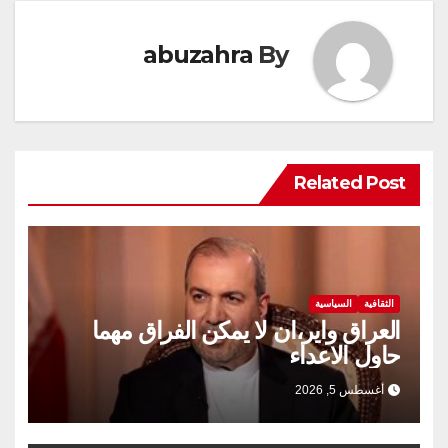
abuzahra
By
Related Post
الثقافية
السياسية
العراق واير،ان لا يمكن الفراق مهما
حاول الاعداء
أغسطس 5, 2026