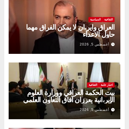
الثقافية
السياسية
العراق واير،ان لا يمكن الفراق مهما
حاول الاعداء
أغسطس 5, 2026
اخبار عامة
الثقافية
بيت الحكمة العراقي ووزارة العلوم
الإير،انية يعززان آفاق التعاون العلمي
والثقافي.
أغسطس 5, 2026