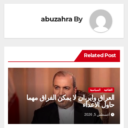
abuzahra
By
Related Post
الثقافية
السياسية
العراق واير،ان لا يمكن الفراق مهما
حاول الاعداء
أغسطس 5, 2026