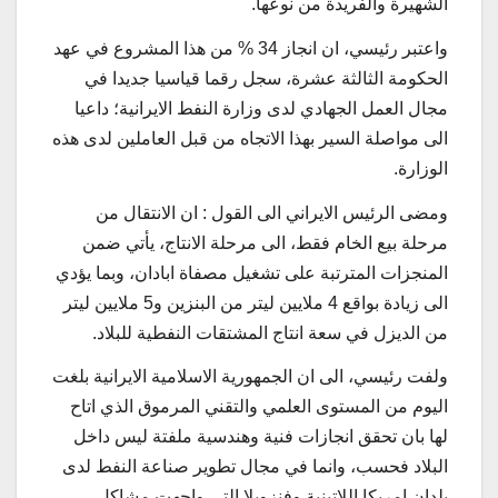
الشهيرة والفريدة من نوعها.
واعتبر رئيسي، ان انجاز 34 % من هذا المشروع في عهد
الحكومة الثالثة عشرة، سجل رقما قياسيا جديدا في
مجال العمل الجهادي لدى وزارة النفط الايرانية؛ داعيا
الى مواصلة السير بهذا الاتجاه من قبل العاملين لدى هذه
الوزارة.
ومضى الرئيس الايراني الى القول : ان الانتقال من
مرحلة بيع الخام فقط، الى مرحلة الانتاج، يأتي ضمن
المنجزات المترتبة على تشغيل مصفاة ابادان، وبما يؤدي
الى زيادة بواقع 4 ملايين ليتر من البنزين و5 ملايين ليتر
من الديزل في سعة انتاج المشتقات النفطية للبلاد.
ولفت رئيسي، الى ان الجمهورية الاسلامية الايرانية بلغت
اليوم من المستوى العلمي والتقني المرموق الذي اتاح
لها بان تحقق انجازات فنية وهندسية ملفتة ليس داخل
البلاد فحسب، وانما في مجال تطوير صناعة النفط لدى
بلدان امريكا اللاتينية وفنزويلا التي واجهت مشاكل