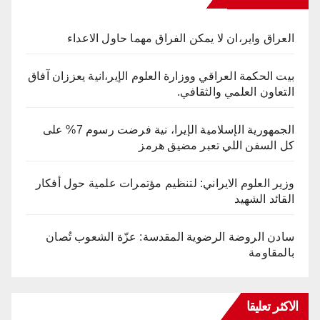
العراق واير،ان لا يمكن الفراق مهما حاول الاعداء
بيت الحكمة العراقي ووزارة العلوم الإير،انية يعززان آفاق
التعاون العلمي والثقافي.
الجمهورية الإسلامية الإيرا، نية فرضت رسوم 7% على
كل السفن اللي تعبر مضيق هرمز
وزير العلوم الايراني: لتنظيم مؤتمرات علمية حول أفكار
القائد الشهيد
سادن الروضة الرضوية المقدسة: عزّة الشعوب تُصان
بالمقاومة
الاكثر تعليقا