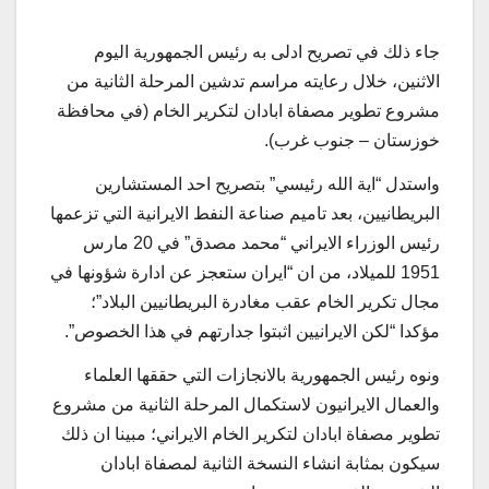
جاء ذلك في تصريح ادلى به رئيس الجمهورية اليوم
الاثنين، خلال رعايته مراسم تدشين المرحلة الثانية من
مشروع تطوير مصفاة ابادان لتكرير الخام (في محافظة
خوزستان – جنوب غرب).
واستدل “اية الله رئيسي” بتصريح احد المستشارين
البريطانيين، بعد تاميم صناعة النفط الايرانية التي تزعمها
رئيس الوزراء الايراني “محمد مصدق” في 20 مارس
1951 للميلاد، من ان “ايران ستعجز عن ادارة شؤونها في
مجال تكرير الخام عقب مغادرة البريطانيين البلاد”؛
مؤكدا “لكن الايرانيين اثبتوا جدارتهم في هذا الخصوص”.
ونوه رئيس الجمهورية بالانجازات التي حققها العلماء
والعمال الايرانيون لاستكمال المرحلة الثانية من مشروع
تطوير مصفاة ابادان لتكرير الخام الايراني؛ مبينا ان ذلك
سيكون بمثابة انشاء النسخة الثانية لمصفاة ابادان