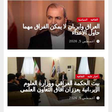
الثقافية
السياسية
العراق واير،ان لا يمكن الفراق مهما
حاول الاعداء
أغسطس 5, 2026
اخبار عامة
الثقافية
بيت الحكمة العراقي ووزارة العلوم
الإير،انية يعززان آفاق التعاون العلمي
والثقافي.
أغسطس 5, 2026