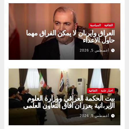
الثقافية
السياسية
العراق واير،ان لا يمكن الفراق مهما
حاول الاعداء
أغسطس 5, 2026
اخبار عامة
الثقافية
بيت الحكمة العراقي ووزارة العلوم
الإير،انية يعززان آفاق التعاون العلمي
والثقافي.
أغسطس 5, 2026