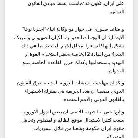
على ايران، تكون قد تجاهلت ابسط مبادئ القانون
الدولي.
واضاف صبوري في حوار مع وكالة انباء “اجنزيا نوفا”
الايطالية ان الهجمات العدوانية للكيان الصهيوني وامريكا،
تشكل انتهاكا سافرا لميثاق الامم المتحدة بما في ذلك
البند 4 من المادة 2 الخاصة بحظر استخدام القوة او
التهديد باستخدامها وكذلك خرق القاعدة الخاصة بمنع
العدوان.
واكد ان مهاجمة المنشآت النووية المدنية، خرق للقانون
الدولي مضيفا ان هذه الجريمة هي بمنزلة الاستهزاء
بالقانون الدولي والامم المتحدة.
وتابع: حتى اننا شهدنا للاسف ان بعض الدول الاوروبية
سعت كثيرا لاستبدال موقع الظالم والمظلوم وتجاهل
حقوق ايران حكومة وشعبا من خلال السرديات
المفبركة.