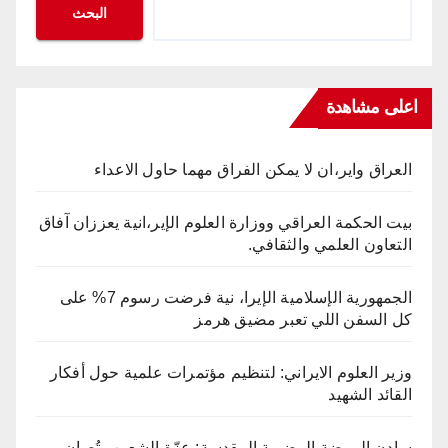
البحث
اعلى مشاهدة
العراق واير،ان لا يمكن الفراق مهما حاول الاعداء
بيت الحكمة العراقي ووزارة العلوم الإير،انية يعززان آفاق
التعاون العلمي والثقافي.
الجمهورية الإسلامية الإيرا، نية فرضت رسوم 7% على
كل السفن اللي تعبر مضيق هرمز
وزير العلوم الايراني: لتنظيم مؤتمرات علمية حول أفكار
القائد الشهيد
سادن الروضة الرضوية المقدسة: عزّة الشعوب تُصان