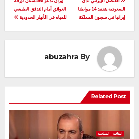
تصفّح
القنصل الإيراني لدى
إیران تدعو أفغانستان لإزالة
السعودية يتفقد 14 مواطنا
العوائق أمام التدفق الطبيعي
المقالات
إيرانيا في سجون المملكة
للمياه في الأنهار الحدودية
abuzahra
By
Related Post
الثقافية
السياسية