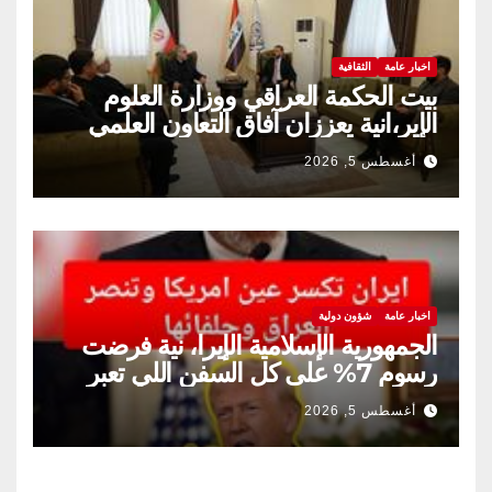
اخبار عامة
الثقافية
بيت الحكمة العراقي ووزارة العلوم
الإير،انية يعززان آفاق التعاون العلمي
والثقافي.
أغسطس 5, 2026
اخبار عامة
شؤون دولية
الجمهورية الإسلامية الإيرا، نية فرضت
رسوم 7% على كل السفن اللي تعبر
مضيق هرمز
أغسطس 5, 2026