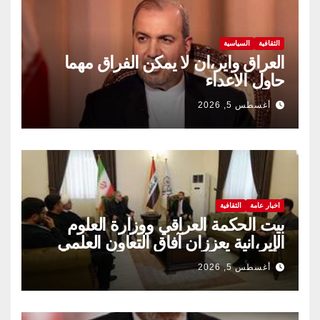
الثقافية
السياسية
العراق واير،ان لا يمكن الفراق مهما
حاول الاعداء
أغسطس 5, 2026
اخبار عامة
الثقافية
بيت الحكمة العراقي ووزارة العلوم
الإير،انية يعززان آفاق التعاون العلمي
والثقافي.
أغسطس 5, 2026