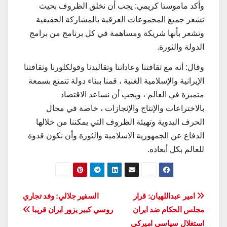
وأكد ماموستا كريمي: يجب أن نخلق الظروف بحيث
تشعر جميع المجموعات العرقية بالمشاركة الحقيقية
وتشعر بأنها شريكة ومساهمة في كل برنامج من برامج
الدولة والثورة.
وقال: أنه مع ثقافتنا وعاداتنا وتقاليدنا وفولكلورنا وثقافتنا
الإيرانية والإسلامية الغنية ، قمنا ببناء دولة تتمتع بسمعة
متميزة في العالم ، ويجب أن نساعد الاقتصاد
بالاختراعات والإنتاج والإنجازات ، خاصة في مجال
الحرف اليدوية وتهيئة الظروف التي يمكننا من خلالها
الدفاع عن الجمهورية الاسلامية والثورة وأن نكون قدوة
للعالم بكل أبعاده.
تصفّح
امير عبداللهيان: قرار
السفير جلالي: وفد تجاري
مجلس الحكام ضد ايران
روسي كبير يزور ايران قريبا
المقالات
استغلال سياسي اميركي