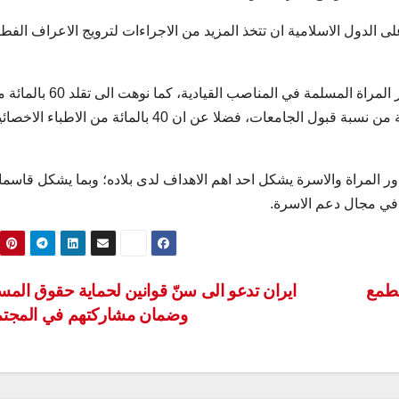
ى الدول الاسلامية ان تتخذ المزيد من الاجراءات لترويج الاعراف الفط
واعربت مساعدة الرئيس الايراني عن ارتياحها لقاء حضور المراة المسلمة في المناصب القيادية، كما نو
السيدات الايرانيات في مهنة التعليم، واحرازهن 60 بالمائة من نسبة قبول الجامعات، فضلا عن ان 40 بالمائة من الاطبا
دور المراة والاسرة يشكل احد اهم الاهداف لدى بلاده؛ وبما يشكل قاسما
ة في مجال دعم الاسرة.
يطمع
ايران تدعو الى سنّ قوانين لحماية حقوق المس
وضمان مشاركتهم في المجت