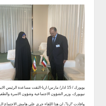
يويورك / 15 اذار/ مارس/ ارنا-التقت مساعدة الرئ
نيويورك، وزير الشؤون الاجتماعية وشؤون الاسرة والطفو
وافادت “ارنا”، ان هذا اللقاء جرى على هامش الاجتماع الـ 68 للجنة وضع المراة الدولية.