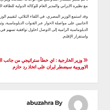
مع نظيره الايراني والمدير العام للوكالة الدولية للطاقة الذرية خلال اجت
وﻗد استمع الوزير المصري، في اللقاء الثلاثي، لتقييم الوز
اﻟجانبين على ﻣواﺻﻠﺔ اﻟﺣوار ﻋﺑر اﻟﻘﻧوات اﻟدﺑﻠوﻣﺎﺳﯾﺔ، وث
اﻟدﺑﻠوﻣﺎﺳﯾﺔ الرامية إلی اﻟﺗوﺻل ﻟﺣﻠول ﺗواﻓﻘﯾﺔ تسهم 
واﺳﺗﻘرار اﻹﻗﻠﯾم.
تصفّح
وزير الخارجية : اي خطأ ستراتيجي من جانب الت
الاوروبية سيضطر ايران على اتخاذ رد حازم
المقالات
abuzahra
By