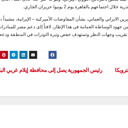
ماعهم بالقاهرة يوم 2 يونيو/ حزيران الجاري.
يرين الايراني والعماني، بشأن المفاوضات الأميركية – الإيرانية، مشيداً
من ﺟﮭود اﻟوﺳﺎطﺔ اﻟﻌﻣﺎﻧﯾﺔ فى هذا الإطار، ﻻﻓﺗﺎً إﻟى دعم مصر للمبادرا
في تقريب وﺟﮭﺎت اﻟﻧظر وﺗﺳﺗﮭدف ﺧﻔض وﺗﯾرة اﻟﺗوﺗرات ﻓﻲ اﻟﻣﻧطﻘﺔ ودﻋم
رويكا
رئيس الجمهورية يصل إلى محافظة إيلام غربي البل