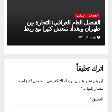
الاقتصادية
السياسية
القنصل العام العراقي: التجارة بين
طهران وبغداد تنتعش كثيرا مع ربط
السكك الحديدية
يوليو 30, 2026
اترك تعليقاً
لن يتم نشر عنوان بريدك الإلكتروني.
الحقول الإلزامية
مشار إليها بـ
*
التعليق
*