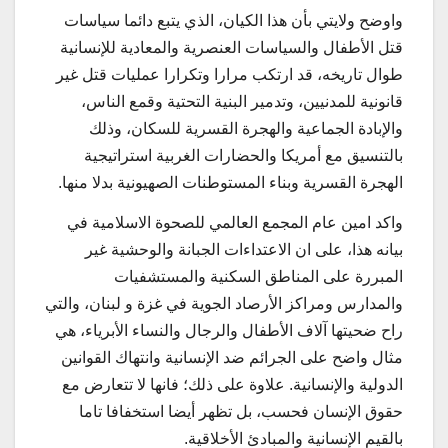
واوضح ولايتي بأن هذا الكيان، الذي يتبع دائما سياسات
قتل الأطفال والسياسات العنصرية والمعادية للإنسانية
طوال تاريخه، قد ارتكب مرارا وتكرارا عمليات قتل غير
قانونية للمدنيين، وتدمير البنية التحتية وقمع الناس،
والإبادة الجماعية والهجرة القسرية للسكان، وذلك
بالتنسيق مع أمريكا والحضارات الغربية استراتيجية
الهجرة القسرية وبناء المستوطنات الصهيونية بدلا منها.
واكد امين عام المجمع العالمي للصحوة الاسلامية في
بيانه هذا، على ان الاعتداءات الجبانة والوحشية غير
المبررة على المناطق السكنية والمستشفيات
والمدارس ومراكز الأرصاد الجوية في غزة و لبنان، والتي
راح ضحيتها آلاف الأطفال والرجال والنساء الأبرياء، هي
مثال واضح على الجرائم ضد الإنسانية وانتهاك القوانين
الدولية والإنسانية. علاوة على ذلك؛ فانها لا تتعارض مع
حقوق الإنسان فحسب، بل تظهر أيضا استخفافا تاما
بالقيم الإنسانية والمبادئ الأخلاقية.