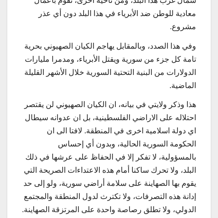
شمال غرب هذا البلد، ومن ناحية أخرى، تقوم بأعمال
معادية للوطن ضد الأبرياء في هذا البلد دون أي عذر
مشروع.
وفي هذا الصدد، وبالمقابل يهاجم الكيان الصهيوني بحرية
تامة كل جزء من سورية ويقتل الأبرياء، ومدمرا مليارات
الدولارات من البنية التحتية السورية خلال الأشهر القليلة
الماضية.
هذا وذكر ولايتي في بيانه، ان الكيان الصهيوني لن يقتصر
احتلاله على الاراضي الفلسطينية، بل ان عدوانه سيطال
اي دولة اسلامية اخرى في المنطقة. لافتا الى ان
الحكومة السورية الحالية، وبدون أي إحساس
بالمسؤولية، لا تفكر إلا في الحفاظ على عرشها في ذلك
البلد، ولا تحرك ساكنا أمام هذه الاعتداءات الصريحة التي
يقوم بها الصهاينة على سلامة أراضي سورية، ولو إلى حد
إدانة هذه التصرفات، ولا تكترث لدول المنطقة والمجتمع
الدولي، ولا تطلق رصاصة واحدة على المرتزقة الصهاينة.