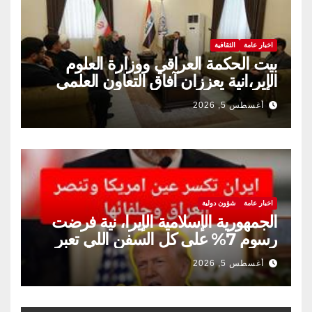
اخبار عامة
الثقافية
بيت الحكمة العراقي ووزارة العلوم
الإير،انية يعززان آفاق التعاون العلمي
والثقافي.
أغسطس 5, 2026
اخبار عامة
شؤون دولية
الجمهورية الإسلامية الإيرا، نية فرضت
رسوم 7% على كل السفن اللي تعبر
مضيق هرمز
أغسطس 5, 2026