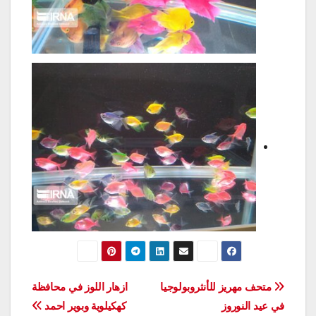
تصفّح
متحف مهريز للأنثروبولوجيا
ازهار اللوز في محافظة
في عيد النوروز
كهكيلوية وبوير احمد