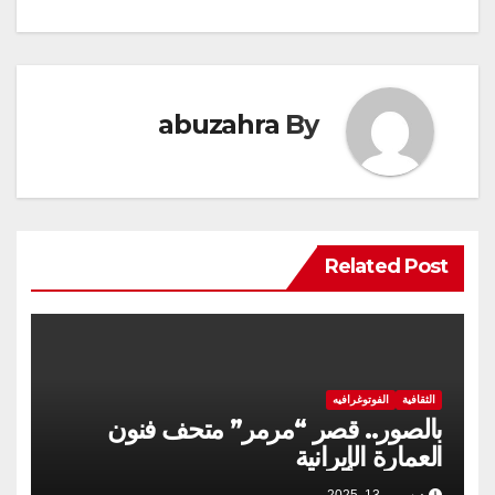
المقالات
abuzahra
By
Related Post
الثقافية
الفوتوغرافيه
بالصور.. قصر “مرمر” متحف فنون
العمارة الإيرانية