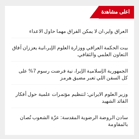
اعلى مشاهدة
العراق واير،ان لا يمكن الفراق مهما حاول الاعداء
بيت الحكمة العراقي ووزارة العلوم الإير،انية يعززان آفاق
التعاون العلمي والثقافي.
الجمهورية الإسلامية الإيرا، نية فرضت رسوم 7% على
كل السفن اللي تعبر مضيق هرمز
وزير العلوم الايراني: لتنظيم مؤتمرات علمية حول أفكار
القائد الشهيد
سادن الروضة الرضوية المقدسة: عزّة الشعوب تُصان
بالمقاومة