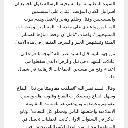
السيدة المظلومة انها مسيحية، الرسالة تقول للجميع ان
اسرائيل الكيان المؤقت اعتدى على المسلمين
والمسيحيين وقتل وظلم وهجر واعتقل وهدم بيوت
المسلمين واعتدى على مقدسات المسلمين ومقدسات
المسيحيين”، واضاف “نأمل ان توقظ دماؤها الضمائر
الميتة وتستنهض الخير والشرف المتبقي في هذه الامة”.
من جهة ثانية، قال السيد نصر الله “أتوجه بالعزاء الى
عائلات الشهداء في نبل والزهراء الذي سقطوا في
اعتداء وقح من مسلحي الجماعات الارهابية في شمال
حلب”.
وقال السيد نصر الله “انطلقت مقاومتنا من تلال البقاع
وسهل البقاع ومعسكرات البقاع وقلوب اهله وبصيرة
عقولهم وعشقهم وتأييدهم، هنا تاسست المقاومة
الاسلامية واحتضنها الناس وتحملوا كل التبعات”، وتابع
“نذكر في السنوات الاولى كانت العمليات تحصل في
المنطقة المحتلة ورد الفعل الاسرائيلي يحصل في