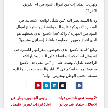
وتهريب المليارات من اموال المودعين ام الفريق
الآخر؟”.
ودعا السيد نصر الله “من شكّل لوائحه الانتخابية في
السفارة الاميركية فليطالب واشنطن باسترداع اموال
المودعين المهربة”، واكد “هذا الاصبع الذي يغيظهم هو
الذي افرح جمهور المقاومة واغاظ إسرائيل وهزمها”.
وتابع “قيمة الاصبع الذي يخوضون معركتهم لكسره هي
انه يمثل اصابعكم الضاغطة على الزناد وخياراتكم
الرافضة للذل”، وشدد على ان “من يبقي هذا الاصبع
مرفوعا هو اصابعكم في 15 ايار والبصم بالحبر، أما الدم
سيبقى يحمي الوطن ويحرس ابوابه”.
تصفّح
وسط تضييقات من قوات
رئيس الجمهورية يعلن عن
الاحتلال.. جثمان شيرين أبو
اتخاذ قرارات لتعزيز الاقتصاد