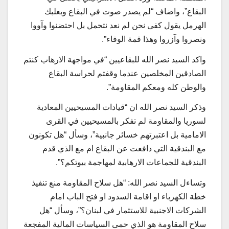
البقاع”، واضاف “لم يصدر صوت في البقاع وبعلبك
الهرمل يقول كفى نحن لم نعد نتحمل بل احتضنوا وآووا
ونصروا وآزروا وهذا قمة الوفاء”.
واكد السيد نصر الله للبقاعيين “في مواجهة الارهاب كنتم
الصادقين المخلصين عندما وقفتم لحراسة البقاع
والوطن كله ومعكم المقاومة”.
وذكر السيد نصر الله ان “قيادات المسيحيين المعادية
لسوريا والمقاومة لم تفكر بالمسيحيين في القرى
الامامية بل اعتبرتهم خسائر جانبية”، وسأل “هل تكونون
مع البندقية التي دافعت عن البقاع ام مع الذي قدم
البندقية للجماعات الارهابية لمهاجمة بيوتكم؟”.
وتساءل السيد نصر الله: “هل سلاح المقاومة منع تنفيذ
خطة الكهرباء او اقامة السدود او فتح الباب امام
الشركات الاجنبية للاستثمار في لبنان؟”، وسأل “هل
سلاح المقاومة هو الذي حمى السياسات المالية المفجعة