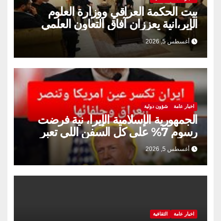
بيت الحكمة العراقي ووزارة العلوم
الإير،انية يعززان آفاق التعاون العلمي
والثقافي.
أغسطس 5, 2026
اخبار عامة
شؤون دولية
الجمهورية الإسلامية الإيرا، نية فرضت
رسوم 7% على كل السفن اللي تعبر
مضيق هرمز
أغسطس 5, 2026
اخبار عامة
الثقافية