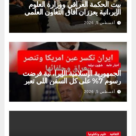
بيت الحكمة العراقي ووزارة العلوم
الإير،انية يعززان آفاق التعاون العلمي
والثقافي.
أغسطس 5, 2026
اخبار عامة
شؤون دولية
الجمهورية الإسلامية الإيرا، نية فرضت
رسوم 7% على كل السفن اللي تعبر
مضيق هرمز
أغسطس 5, 2026
الثقافية
علوم وتكنلوجيا