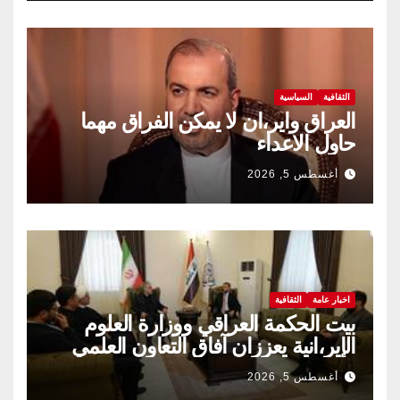
الثقافية
السياسية
العراق واير،ان لا يمكن الفراق مهما
حاول الاعداء
أغسطس 5, 2026
اخبار عامة
الثقافية
بيت الحكمة العراقي ووزارة العلوم
الإير،انية يعززان آفاق التعاون العلمي
والثقافي.
أغسطس 5, 2026