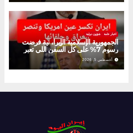
اخبار عامة
شؤون دولية
الجمهورية الإسلامية الإيرا، نية فرضت
رسوم 7% على كل السفن اللي تعبر
مضيق هرمز
أغسطس 5, 2026