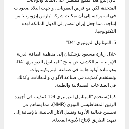
كان إنتاج هذا المنتج مقتصرًا على ألمانيا والولايات
المتحدة، لكن مع فرض العقوبات، واجهت البلاد صعوبات
في استيراده، إلى أن تمكنت شركة “بارس إيزوتوب” من
إنتاجه، مما جعل إيران تنضم إلى الدول المالكة لهذه
التكنولوجيا.
5. الميثانول الديوتيري “D4”
خلال زيارة مسعود بزشكيان إلى منظمة الطاقة الذرية
الإيرانية، تم الكشف عن منتج “الميثانول الديوتيري D4″،
وهو مادة أولية هامة في صناعة البتروكيماويات
وتستخدم كمذيب في صناعة الألوان والدهانات، وكذلك
في الصناعات الصيدلانية والطبية.
كما يُستخدم “الميثانول الديوتيري D4” كمذيب في أجهزة
الرنين المغناطيسي النووي (NMR)، مما يساهم في
تحسين فعالية الأدوية وتقليل الآثار الجانبية، بالإضافة إلى
تمهيد الطريق لإنتاج الأدوية المعدلة.