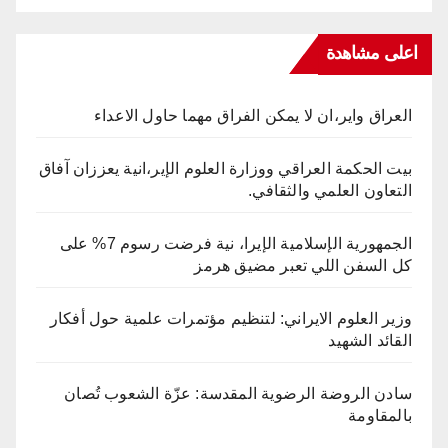
اعلى مشاهدة
العراق واير،ان لا يمكن الفراق مهما حاول الاعداء
بيت الحكمة العراقي ووزارة العلوم الإير،انية يعززان آفاق
التعاون العلمي والثقافي.
الجمهورية الإسلامية الإيرا، نية فرضت رسوم 7% على
كل السفن اللي تعبر مضيق هرمز
وزير العلوم الايراني: لتنظيم مؤتمرات علمية حول أفكار
القائد الشهيد
سادن الروضة الرضوية المقدسة: عزّة الشعوب تُصان
بالمقاومة