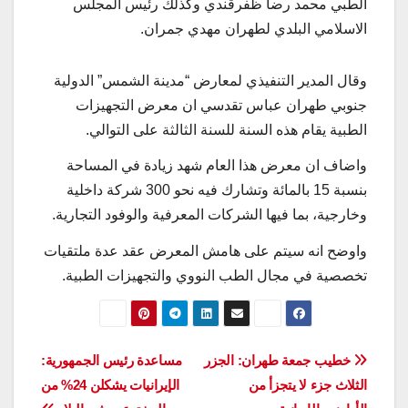
الطبي محمد رضا ظفرقندي وكذلك رئيس المجلس
الاسلامي البلدي لطهران مهدي جمران.
وقال المدير التنفيذي لمعارض “مدينة الشمس” الدولية
جنوبي طهران عباس تقدسي ان معرض التجهيزات
الطبية يقام هذه السنة للسنة الثالثة على التوالي.
واضاف ان معرض هذا العام شهد زيادة في المساحة
بنسبة 15 بالمائة وتشارك فيه نحو 300 شركة داخلية
وخارجية، بما فيها الشركات المعرفية والوفود التجارية.
واوضح انه سيتم على هامش المعرض عقد عدة ملتقيات
تخصصية في مجال الطب النووي والتجهيزات الطبية.
تصفّح
خطيب جمعة طهران: الجزر
مساعدة رئيس الجمهورية:
الثلاث جزء لا يتجزأ من
الإيرانيات يشكلن 24% من
المقالات