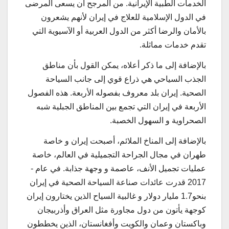
الخدمات الطبیة الإیرانیة. من المرجح أن یسعی المرضی
في الدول الإسلامیة للعلاج في إیران لأنهم یشعرون
بالأمان والرضا أكثر من الدول العربیة أو الآسیویة التي
تقدم خدمات مماثلة.
بالإضافة إلی ما ذكر أعلاه، یمكن القول بأن مناطق
الجذب السیاحي هي ذراع قوي إلی جانب السیاحة
الصحیة. إیران بلد معروف بفصوله الأربعة. هذه الفصول
الأربعة في إیران التي تجمع بین المناطق الجبلیة شبه
الصحراویة و السهول الخصبة.
بالإضافة إلی المناخ الملائم، أصبحت إیران و خاصة
طهران في مجال الجراحة التجمیلیة في العالم، خاصة
عملیات تجمیل الأنف، عاصمة و وجهة جذابة. في عام ­
2017 قدرت عائدات صناعة السیاحة الصحیة في إیران
بنحو1.7 ملیار دولار و غالبیة السیاح الذین یختارون إیران
كوجهة یأتون من دول مجاورة مثل العراق وأذربیجان
وباكستان وعمان والكویت وأفغانستان، الذین یخططون