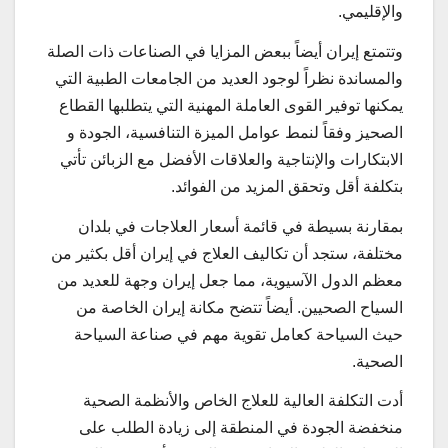
والإقلیمي.
وتتمتع إیران أیضاً ببعض المزایا في الصناعات ذات الصلة
والمساندة نظراً لوجود العدید من الجامعات الطبیة التي
یمكنها توفیر القوی العاملة المهنیة التي یتطلبها القطاع
الصحيز وفقاً لنمط عوامل المیزة التنافسیة، الجودة و
الابتكارات والإنتاجیة والعلاقات الأفضل مع الزبائن تأتي
بتكلفة أقل وتحقق المزید من الفوائد.
بمقارنة بسیطة في قائمة أسعار العلاجات في بلدان
مختلفة، ستجد أن تكالیف العلاج في إیران أقل بكثیر من
معظم الدول الآسیویة، مما جعل إیران وجهة للعدید من
السیاح الصحیین. أیضاً تتضح مكانة إیران الخاصة من
حیث السیاحة كعامل تقویة مهم في صناعة السیاحة
الصحیة.
أدت التكلفة العالیة للعلاج الخاص والأنظمة الصحیة
منخفضة الجودة في المنطقة إلی زیادة الطلب علی