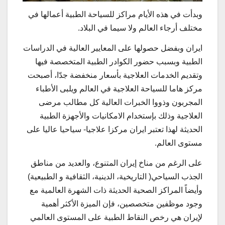
وبدأت في هذه الأیام مراكز للسیاحة الطبیة أعمالها في
مختلف أرجاء العالم ولا سیما في البلاد.
ایران وبفضل حصولها علی المعاییر العالیة في الدراسات
الطبیة وبسبب حضور الكوادر الطبیة المتخصصة فیها
وتقدیم الخدمات العلاجیة بأسعار منخفضة جدّا، أصبحت
مركز هاما للسیاحة العلاجیة في العالم ویلبی الأطباء
المجربون وذووا الخبرات العالیة كل مطالب مرضی
العلاجیة وذلك بإستخدام الامكانیات والأجهزة الطبیة
الحدیثة لهذا تعتبر ایران مركزا علاجیا- سیاحیا عالیا على
مستوی العالم.
علی الرغم من مناخ إیران المتنوع، والعدید من مناطق
الجذب السیاحي( التاریخیة، الدینیة، الثقافیة و الطبیعیة)
وأیضاً المراكز الصحیة الحدیثة ذات الشهرة العالمیة مع
وجود موظفین متخصصین، فإن المیزة الأكثر أهمیة
لإیران هي رخص النقاط الطبیة علی المستوی العالمي