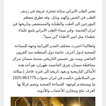
يعتبر الطب الايراني بمثابة شجرة عريقة في رديف
الطب في الصين والهند وبابل. وقد تطرق معظم
المؤرخين الى الطب والطبابة والمستشفى وتاريخها في
ايران القديمة. وفي سماء الطب الايراني يلمع علماء
عظماء مثل امیر الاطباء “ابن سينا”.
ولطالما اعتبرت مختلف المدن الإيرانية وجهة للسياحة
الصحية لدول أخرى، خاصة دول المنطقة منذ القرون
الماضي وبیت بور حسيني التاريخي بمدینة سمنان مركز
محافظة سمنان شرق العاصمة طهران، هو أحد هذه
الأماكن التاريخية و یعود تاریخه الی فترة قاجار ( سلالة
من السلاطين حكمت في ایران سنوات 96/1779-1925
م) ويستخدم كوجهة للسياحة الصحية وتضم غرفًا بها
كغرف ملح ومخازن للأعشاب وللأدوية.