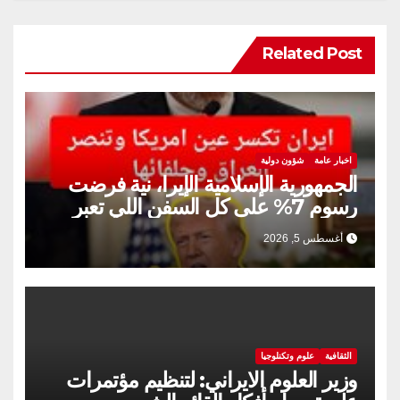
Related Post
اخبار عامة
شؤون دولية
الجمهورية الإسلامية الإيرا، نية فرضت
رسوم 7% على كل السفن اللي تعبر
مضيق هرمز
أغسطس 5, 2026
الثقافية
علوم وتكنلوجيا
وزير العلوم الايراني: لتنظيم مؤتمرات