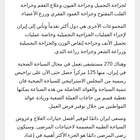
لجراحة التجمیل وجراحة العیون وعلاج العقم وجراحة
القلب المفتوح وجراحة العمود الفقري وزرع الأعضاء.
المجموعات الأخری هي دول أكثر تقدماً وتأتي إلی إیران
لإجراء العملیات الجراحیة التجمیلیة وخاصة عملیات
تجمیل الأنف وجراحة إنقاص الوزن والجراحة التجمیلیة
وزراعة الشعر وجراحة زراعة الثدي.
وهناك 270 مستشفی تعمل في مجال السیاحة الصحیة
في إیران، منها 125 مركزاً حصل حتی الآن علی تراخیص
رسمیة من المجلس الاستراتیجي للسیاحة الصحیة فان
تنمية السياحة والعوائد الحاصلة من هذه الصناعة يمكنها
تغطية قسم من حاجات العملة الصعبة وزيادة عوائد
المواطنين من خلال توفير فرص العمل.
وتسعی ایران دائمًا لتوفير أفضل خيارات العلاج وعروض
السياحة الطبیه المصممة لاحتياجات المرضى. وسيكون
رضی المرضی دائمًا هو الجزء الأكثر أهمية في إعداد