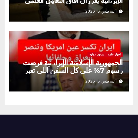
الإير،انية يعززان آفاق التعاون العلمي
والثقافي.
أغسطس 5, 2026
اخبار عامة
شؤون دولية
الجمهورية الإسلامية الإيرا، نية فرضت
رسوم 7% على كل السفن اللي تعبر
مضيق هرمز
أغسطس 5, 2026