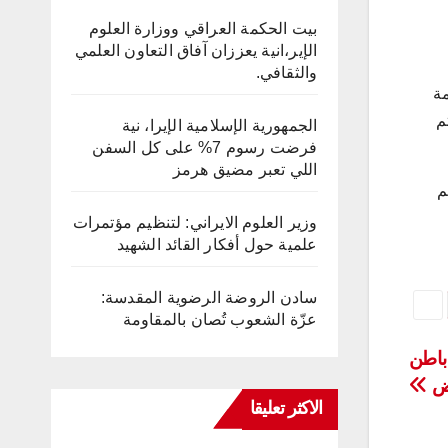
بيت الحكمة العراقي ووزارة العلوم
الإير،انية يعززان آفاق التعاون العلمي
والثقافي.
مة
م
الجمهورية الإسلامية الإيرا، نية
فرضت رسوم 7% على كل السفن
اللي تعبر مضيق هرمز
م
وزير العلوم الايراني: لتنظيم مؤتمرات
علمية حول أفكار القائد الشهيد
سادن الروضة الرضوية المقدسة:
عزّة الشعوب تُصان بالمقاومة
باطن
رض
الاكثر تعليقا