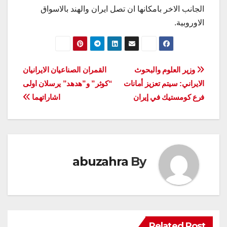
الجانب الاخر بامكانها ان تصل ايران والهند بالاسواق
الاوروبية.
تصفّح
وزير العلوم والبحوث
القمران الصناعيان الايرانيان
الايراني: سيتم تعزيز أمانات
“كوثر” و”هدهد” يرسلان اولى
المقالات
فرع كومستيك في إيران
اشاراتهما
abuzahra
By
Related Post