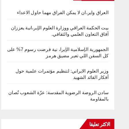
العراق واير،ان لا يمكن الفراق مهما حاول الاعداء
بيت الحكمة العراقي ووزارة العلوم الإير،انية يعززان
آفاق التعاون العلمي والثقافي.
الجمهورية الإسلامية الإيرا، نية فرضت رسوم 7% على
كل السفن اللي تعبر مضيق هرمز
وزير العلوم الايراني: لتنظيم مؤتمرات علمية حول
أفكار القائد الشهيد
سادن الروضة الرضوية المقدسة: عزّة الشعوب تُصان
بالمقاومة
الاكثر تعليقا