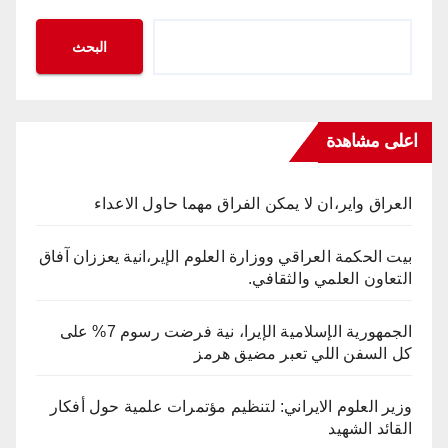
البحث
اعلى مشاهدة
العراق واير،ان لا يمكن الفراق مهما حاول الاعداء
بيت الحكمة العراقي ووزارة العلوم الإير،انية يعززان آفاق
التعاون العلمي والثقافي.
الجمهورية الإسلامية الإيرا، نية فرضت رسوم 7% على
كل السفن اللي تعبر مضيق هرمز
وزير العلوم الايراني: لتنظيم مؤتمرات علمية حول أفكار
القائد الشهيد