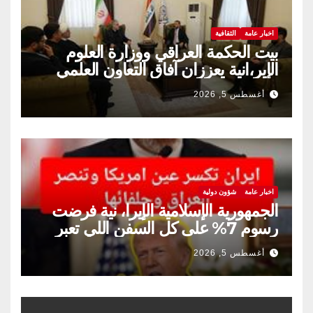
اخبار عامة
الثقافية
بيت الحكمة العراقي ووزارة العلوم
الإير،انية يعززان آفاق التعاون العلمي
والثقافي.
أغسطس 5, 2026
اخبار عامة
شؤون دولية
الجمهورية الإسلامية الإيرا، نية فرضت
رسوم 7% على كل السفن اللي تعبر
مضيق هرمز
أغسطس 5, 2026