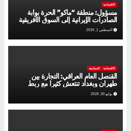
الاقتصادية
مسؤول: منطقة “ماكو” الحرة بوابة
الصادرات الإيرانية إلى السوق الأفريقية
أغسطس 1, 2026
الاقتصادية
السياسية
القنصل العام العراقي: التجارة بين
طهران وبغداد تنتعش كثيرا مع ربط
السكك الحديدية
يوليو 30, 2026