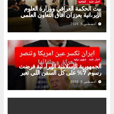
اخبار عامة
الثقافية
بيت الحكمة العراقي ووزارة العلوم
الإير،انية يعززان آفاق التعاون العلمي
والثقافي.
أغسطس 5, 2026
اخبار عامة
شؤون دولية
الجمهورية الإسلامية الإيرا، نية فرضت
رسوم 7% على كل السفن اللي تعبر
مضيق هرمز
أغسطس 5, 2026