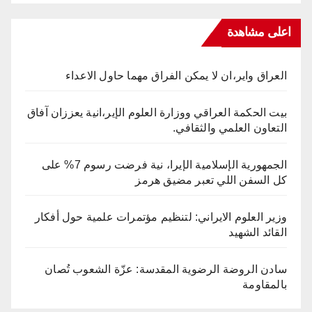
اعلى مشاهدة
العراق واير،ان لا يمكن الفراق مهما حاول الاعداء
بيت الحكمة العراقي ووزارة العلوم الإير،انية يعززان آفاق
التعاون العلمي والثقافي.
الجمهورية الإسلامية الإيرا، نية فرضت رسوم 7% على
كل السفن اللي تعبر مضيق هرمز
وزير العلوم الايراني: لتنظيم مؤتمرات علمية حول أفكار
القائد الشهيد
سادن الروضة الرضوية المقدسة: عزّة الشعوب تُصان
بالمقاومة