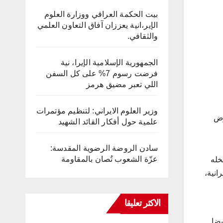
بيت الحكمة العراقي ووزارة العلوم
الإير،انية يعززان آفاق التعاون العلمي
والثقافي.
الجمهورية الإسلامية الإيرا، نية
فرضت رسوم 7% على كل السفن
اللي تعبر مضيق هرمز
وزير العلوم الايراني: لتنظيم مؤتمرات
كتاب في المعرض
علمية حول أفكار القائد الشهيد
سادن الروضة الرضوية المقدسة:
عزّة الشعوب تُصان بالمقاومة
خله
لإيرانية،
الاكثر تعليقا
يضا