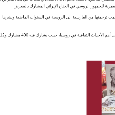
لعمرية للجمهور الروسي في الجناح الإيراني المشارك بالمعرض.
 ترجمتها من الفارسية الى الروسية في السنوات الماضية ونشرها
والجدير بالذكر ان المعرض الدولي “للأدب الواقعي” يٌعد أحد أهم الأحداث الثقافية في روسيا، حيبث يشارك فيه 400 مشارك و12