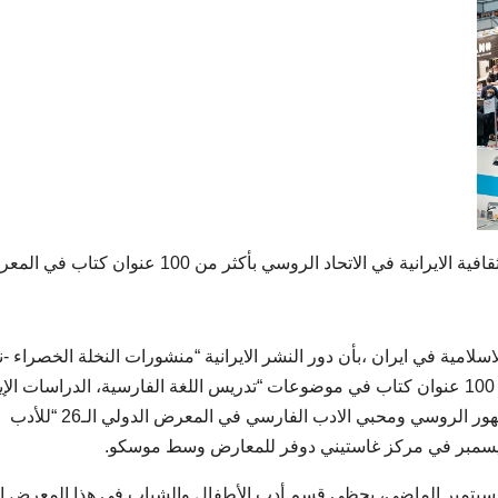
– شاركت دور النشر الايرانية بالتعاون مع المستشارية الثقافية الايرانية في الاتحاد الروسي بأكثر من 100 عنوان 
سلامیة في ايران ،بأن دور النشر الايرانية “منشورات النخلة الخصراء -ن
سبز” و سورة مهر ومهرك” قامت بعرض وتقديم أكثر من 100 عنوان كتاب في موضوعات “تدريس اللغة الفارسية، الدراسات ا
أدب الثبات والمقاومة، الأدب الكلاسيكي والمعاصر” للجمهور الروسي ومحبي الادب الفارسي في المعرض الدولي الـ26 “للأدب
 سبتمبر الماضي، يحظى قسم أدب الأطفال والشباب في هذا المعرض ا