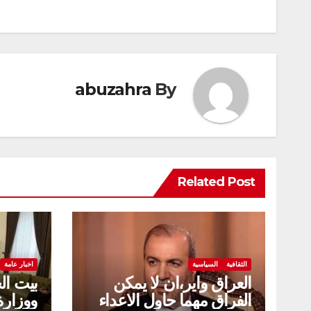
المقالات
abuzahra
By
Related Post
الثقافية
السياسية
اخبار عامة
العراق واير،ان لا يمكن
بيت ال
الفراق مهما حاول الاعداء
ووزارة 