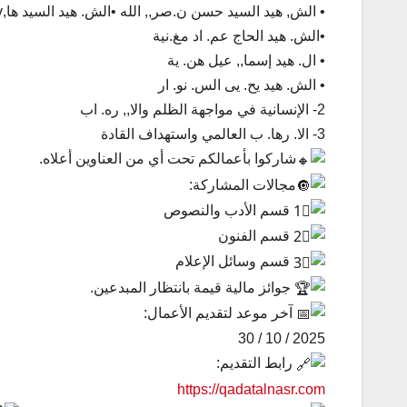
• الش, هيد السيد حسن ن.صر,, الله •الش. هيد السيد ها,vشم صفي الدين
•الش. هيد الحاج عم. اد مغ.نية
• ال. هيد إسما,, عيل هن. ية
• الش. هيد يح. يى الس. نو. ار
2- الإنسانية في مواجهة الظلم والا,, ره. اب
3- الا. رها. ب العالمي واستهداف القادة
شاركوا بأعمالكم تحت أي من العناوين أعلاه.
مجالات المشاركة:
قسم الأدب والنصوص
قسم الفنون
قسم وسائل الإعلام
جوائز مالية قيمة بانتظار المبدعين.
آخر موعد لتقديم الأعمال:
30 / 10 / 2025
رابط التقديم:
https://qadatalnasr.com