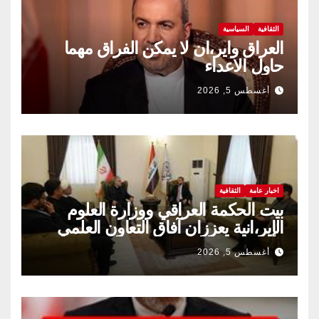
الثقافية
السياسية
العراق واير،ان لا يمكن الفراق مهما
حاول الاعداء
أغسطس 5, 2026
اخبار عامة
الثقافية
بيت الحكمة العراقي ووزارة العلوم
الإير،انية يعززان آفاق التعاون العلمي
والثقافي.
أغسطس 5, 2026