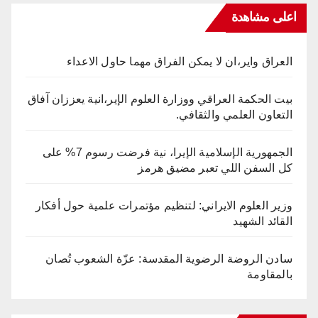
اعلى مشاهدة
العراق واير،ان لا يمكن الفراق مهما حاول الاعداء
بيت الحكمة العراقي ووزارة العلوم الإير،انية يعززان آفاق
التعاون العلمي والثقافي.
الجمهورية الإسلامية الإيرا، نية فرضت رسوم 7% على
كل السفن اللي تعبر مضيق هرمز
وزير العلوم الايراني: لتنظيم مؤتمرات علمية حول أفكار
القائد الشهيد
سادن الروضة الرضوية المقدسة: عزّة الشعوب تُصان
بالمقاومة