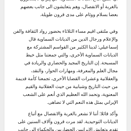
بالغربة أو الانفصال، وهم يتعايشون الى جانب بعضهم
بعضا بسلام ووئام على مدى قرون طويلة.
وفي ملتقى اقيم مساء الثلاثاء بحضور رواد الثقافة والفن
والإعلام ورجال الدين من الديانات السماوية قال
إسماعيلي: لدينا الكثير من القواسم المشتركة مع
الديانات السماوية الأخرى، والتي جمعتنا مثل خيط
المسبحة. إن التاريخ المجيد والحضاري والريادة في
مجال العلم والمعرفة، ومهارات الحوار، والنقد،
والعقلانية وعشرات القضايا الأخرى، تجمعنا كأمة قديمة
من حيث التاريخ وشبابية من حيث العقلانية والقيم
المعنوية، ونحمد الله العظيم الذي أنعم على الشعب
الإيراني بمثل هذه النعم التي لا تضاهى.
وأكد قائلا: أننا لا نشعر بالغربة والانفصال مع أتباع
الديانات التوحيدية. لقد مرت قرون وآلاف السنين على
تقدم وتعايش الإيرانيين الحضاريين والحكماء الى جانب