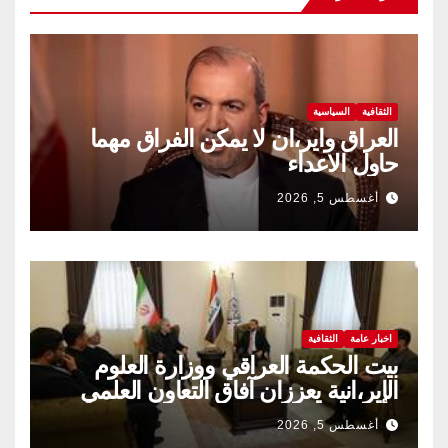
الثقافية
السياسية
العراق واير،ان لا يمكن الفراق مهما
حاول الاعداء
أغسطس 5, 2026
اخبار عامة
الثقافية
بيت الحكمة العراقي ووزارة العلوم
الإير،انية يعززان آفاق التعاون العلمي
والثقافي.
أغسطس 5, 2026