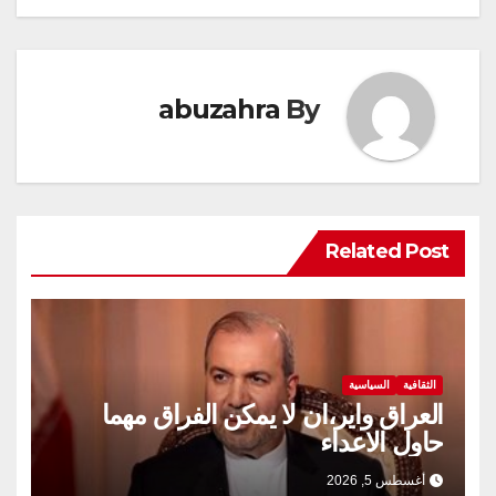
abuzahra
By
Related Post
الثقافية
السياسية
العراق واير،ان لا يمكن الفراق مهما
حاول الاعداء
أغسطس 5, 2026