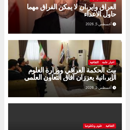
العراق واير،ان لا يمكن الفراق مهما
حاول الاعداء
أغسطس 5, 2026
اخبار عامة
الثقافية
بيت الحكمة العراقي ووزارة العلوم
الإير،انية يعززان آفاق التعاون العلمي
والثقافي.
أغسطس 5, 2026
الثقافية
علوم وتكنلوجيا