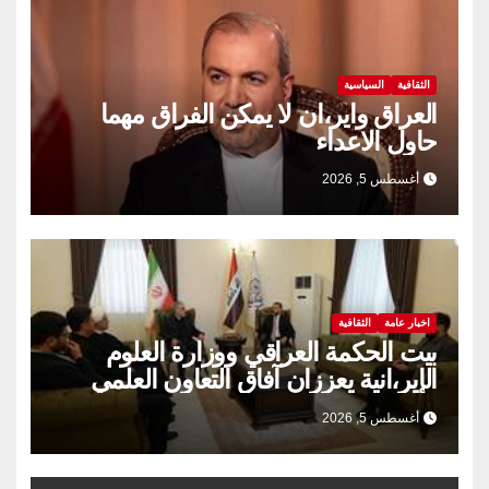
الثقافية
السياسية
العراق واير،ان لا يمكن الفراق مهما
حاول الاعداء
أغسطس 5, 2026
اخبار عامة
الثقافية
بيت الحكمة العراقي ووزارة العلوم
الإير،انية يعززان آفاق التعاون العلمي
والثقافي.
أغسطس 5, 2026