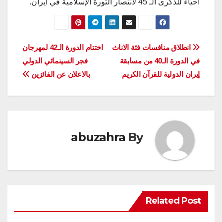
احياء للذكرى الـ 45 لانتصار الثورة الإسلامية في ايران.
تصفّح
انطلاق منافسات فئة الاناث
اختتام الدورة الـ42 لمهرجان
في الدورة الـ40 من مسابقة
فجر السينمائي الدولي
المقالات
إيران الدولية للقرآن الكريم
بالاعلان عن الفائزين
abuzahra
By
Related Post