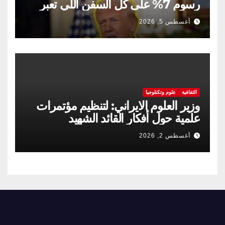
رسوم 7% على كل السفن اللي تعبر
مضيق هرمز
أغسطس 5, 2026
الثقافية
علوم وتكنلوجيا
وزير العلوم الايراني: لتنظيم مؤتمرات
علمية حول أفكار القائد الشهيد
أغسطس 2, 2026