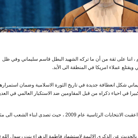
 ، اننا على ثقة من أن ما تركه الشهيد البطل قاسم سليماني وفي ظل
ويقتلع عملاء امريكا في المنطقة الى الأبد.
ماني شكل انعطافة جديدة في تاريخ الثورة الاسلامية وضمان استمرارها
را في احياء ذكراه من قبل المقاومين ضد الاستكبار العالمي في العدي
كما تطرق صديقي الى فتنة الثلاثين من كانون الاول التي اعقبت الانتخابات الرئاسية عام 2009 ، حيث تصدى ابناء ال
بالحديث عن الذكرى الاليمة لاستشهاد فاطمة الزهراء بنت رسول الله 