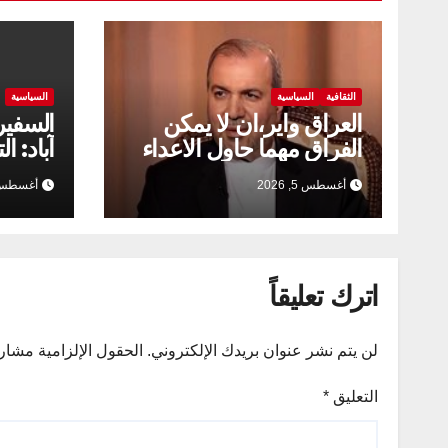
الثقافية
السياسية
السياسية
العراق واير،ان لا يمكن
السفير
الفراق مهما حاول الاعداء
آباد: ا
الخارج
أغسطس 5, 2026
أغسطس 2, 26
العلاقا
اترك تعليقاً
لن يتم نشر عنوان بريدك الإلكتروني.
الحقول الإلزامية مشار إ
التعليق
*