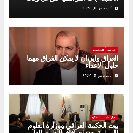
مضى
أغسطس 8, 2026
الثقافية
السياسية
العراق واير،ان لا يمكن الفراق مهما
حاول الاعداء
أغسطس 5, 2026
اخبار عامة
الثقافية
بيت الحكمة العراقي ووزارة العلوم
الإير،انية يعززان آفاق التعاون العلمي