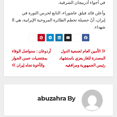
في أجواء أذربيجان الشرقية.
وأعلن قائد فيلق عاشوراء، التابع لحرس الثورة في
إيران، أنّ حصيلة تحطم الطائرة المروحية الإيرانية، هي 8
شهداء.
تصفّح
الأمين العام لجمعية الدول
أردوغان : سنواصل الوفاء
المصدرة للغاز یعزي باستشهاد
بمقتضيات حسن الجوار
المقالات
رئیس الجمهوریة ومرافقیه
والأخوة تجاه إيران
abuzahra
By