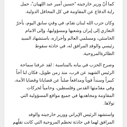
كما أنّ وزير خارجيته “حسين أمير عبد اللهيان”، حمل
راية الدفاع عن المقاومة في كل المحافل الدولية.
وكان حزب الله لبنان تقدّم، في وقتٍ سابق اليوم، بأحرّ
التعازي إلى إيران وشعبها ومسؤوليها، وإلى الامام
الخامنئي، ومسلمي العالم وأحراره، باستشهاد السيد
رئيسي والوفد المرافق له، في حادثة سقوط
الطائرةالمروحية.
وصرح الحزب في بيانه بالمناسبة : لقد عرفنا سماحة
الرئيس الشهيد عن قرب، منذ زمن طويل، فكان لنا أخاً
كبيراً ‏وسنداً قوياً ومدافعاً ‏صلباً عن قضايانا وقضايا الأمة،
وفي مقدّمتها القدس وفلسطين، ‏وحامياً لحركات
المقاومة ومجاهديها ‏في جميع مواقع المسؤولية التي
تولاها.
واستشهد الرئيس الإيراني ووزير خارجيته والوفد
المرافق لهما في حادثة تحطم المروحية التي كانت تقلّهم