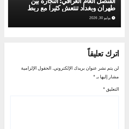
القنصل العام العراقي: التجارة بين
طهران وبغداد تنتعش كثيرا مع ربط
السكك الحديدية
يوليو 30, 2026
اترك تعليقاً
لن يتم نشر عنوان بريدك الإلكتروني.
الحقول الإلزامية
مشار إليها بـ
*
التعليق
*