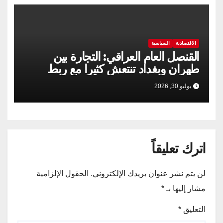
الاقتصادية
السياسية
القنصل العام العراقي: التجارة بين
طهران وبغداد تنتعش كثيرا مع ربط
السكك الحديدية
يوليو 30, 2026
اترك تعليقاً
لن يتم نشر عنوان بريدك الإلكتروني.
الحقول الإلزامية
مشار إليها بـ
*
التعليق
*