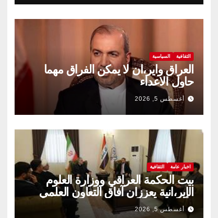
الثقافية
السياسية
العراق واير،ان لا يمكن الفراق مهما
حاول الاعداء
أغسطس 5, 2026
اخبار عامة
الثقافية
بيت الحكمة العراقي ووزارة العلوم
الإير،انية يعززان آفاق التعاون العلمي
والثقافي.
أغسطس 5, 2026