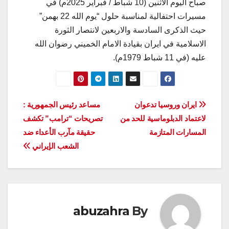
صباح اليوم الاثنين (10 شباط / فبراير 2025م) في
مسيرات احتفالية لمناسبة حلول “يوم الله 22 بهمن”
حيث الذكرى السادسة والاربعين لانتصار الثورة
الاسلامية في ايران بقيادة الامام الخميني رضوان الله
عليه (في 11 شباط 1979م).
تصفّح
ايران وروسيا تدعوان
مساعد رئيس الجمهورية :
لاعتماد الدبلوماسية للحد من
تصريحات “ترامب” تكشف
المقالات
المسارات المتازمة
حقيقة مآرب الأعداء ضد
الشعب الإيراني
abuzahra
By