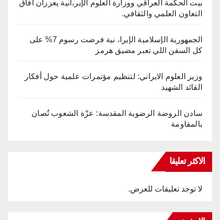
بيت الحكمة العراقي ووزارة العلوم الإير،انية يعززان آفاق
التعاون العلمي والثقافي.
الجمهورية الإسلامية الإيرا، نية فرضت رسوم 7% على
كل السفن اللي تعبر مضيق هرمز
وزير العلوم الايراني: لتنظيم مؤتمرات علمية حول أفكار
القائد الشهيد
سادن الروضة الرضوية المقدسة: عزّة الشعوب تُصان
بالمقاومة
الاكثر تعليقا
لا توجد تعليقات للعرض.