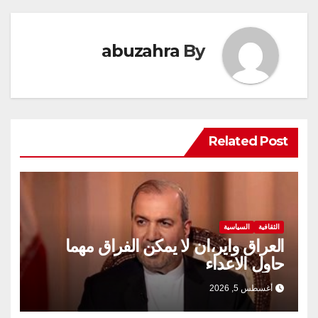
abuzahra
By
Related Post
الثقافية
السياسية
العراق واير،ان لا يمكن الفراق مهما
حاول الاعداء
أغسطس 5, 2026