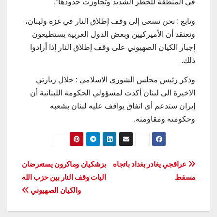
في المنطقة للخطر الشديد وتجاوزت حدودها”.
وتابع : نحن نسعى إلى وقف إطلاق النار في غزة ولبنان،
ونعتقد أن الأميركيين وبعض الدول الغربية يستطيعون
إجبار الکیان الصهیوني علی وقف إطلاق النار إذا أرادوا
ذلك.
وذکر رئيس مجلس الشورى الاسلامي : خلال زیارتي
الاخیرة الی لبنان أكدت لمسؤولي الحكومة اللبنانية أن
إيران ستدعم أی اتفاق یواقف عليه لبنان بشعبه
وحکومته ومقاومته.
تصفّح
عراقجي يغادر بغداد باتجاه
بزشكيان وماكرون يستعرضان
مسقط
اليات وقف النار بين حزب الله
المقالات
والكيان الصهيوني