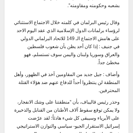
بشعبه وحکومته ومقاومته”.
وقال رئيس البرلمان في كلمته خلال الاجتماع الاستثنائي
لرؤساء برلمانات الدول الإسلامية الذي عقد اليوم الاحد
علی هامش الاجتماع الـ 149 للاتحاد البرلماني الدولي
في جنيف : إذا كان أحد يظن بأن شعوب فلسطين
والعراق وسوريا ولبنان واليمن سوف تستسلم، فهو
مخطئ جداً.
وأضاف : جيل جديد من المقاومين آخذ في الظهور، وأهل
المنطقة لن ينتظروا أحداً للدفاع عنهم ضد هؤلاء القتلة
المحترفين.
وحذر رئيس قاليباف، بأن “منطقتنا على وشك الانفجار،
ولا يمكن توقع سقوط آلاف الأطنان من القنابل والذخيرة
على الأبرياء وسيبقى كل شيء هادئاً؛ لقد عرّضت
إسرائيل الاستقرار الجيو- سياسي والتوازن الاستراتيجي