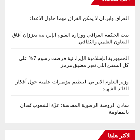
العراق واير،ان لا يمكن الفراق مهما حاول الاعداء
بيت الحكمة العراقي ووزارة العلوم الإير،انية يعززان آفاق
التعاون العلمي والثقافي.
الجمهورية الإسلامية الإيرا، نية فرضت رسوم 7% على
كل السفن اللي تعبر مضيق هرمز
وزير العلوم الايراني: لتنظيم مؤتمرات علمية حول أفكار
القائد الشهيد
سادن الروضة الرضوية المقدسة: عزّة الشعوب تُصان
بالمقاومة
الاكثر تعليقا