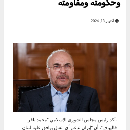
وحکومته ومقاومته
أكتوبر 13, 2024
-أکد رئیس مجلس الشوری الإسلامي “محمد باقر
قالیباف”، أن “إیران تدعم أی اتفاق یوافق عليه لبنان