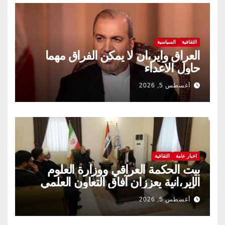
الثقافية
السياسية
العراق واير،ان لا يمكن الفراق مهما
حاول الاعداء
أغسطس 5, 2026
اخبار عامة
الثقافية
بيت الحكمة العراقي ووزارة العلوم
الإير،انية يعززان آفاق التعاون العلمي
والثقافي.
أغسطس 5, 2026