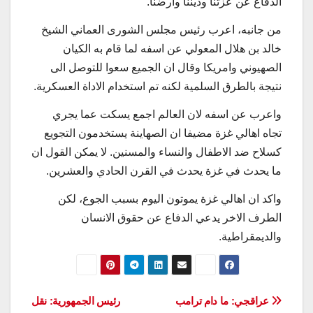
الدفاع عن عزتنا وديننا وارضنا.
من جانبه، اعرب رئيس مجلس الشورى العماني الشيخ
خالد بن هلال المعولي عن اسفه لما قام به الكيان
الصهيوني وامريكا وقال ان الجميع سعوا للتوصل الى
نتيجة بالطرق السلمية لكنه تم استخدام الاداة العسكرية.
واعرب عن اسفه لان العالم اجمع يسكت عما يجري
تجاه اهالي غزة مضيفا ان الصهاينة يستخدمون التجويع
كسلاح ضد الاطفال والنساء والمسنين. لا يمكن القول ان
ما يحدث في غزة يحدث في القرن الحادي والعشرين.
واكد ان اهالي غزة يموتون اليوم بسبب الجوع، لكن
الطرف الاخر يدعي الدفاع عن حقوق الانسان
والديمقراطية.
تصفّح
عراقجي: ما دام ترامب
رئيس الجمهورية: نقل