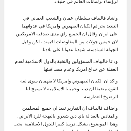
لرؤساء برلمانات العالم في جنيف.
واشاد قاليباف بسلطان عمان والشعب العماني في
التنديد بجرائم الكيان الصهيوني وامريكا في عدوانهما
على ايران وقال ان الجميع راي مدى صدقية الامريكيين
لان خمس جولات من المفاوضات اقيمت، لكن وقبل
الجولة السادسة، شهدنا عدوانا على بلادنا.
ودعا قاليباف المسؤولين والنخبة بالدول الاسلامية لعدم
الغفلة عن خداع امريكا وعدم مصداقيتها.
واكد ان الكيان الصهيوني وامريكا لا يفهمان سوى لغة
القوة مضيفا ان ديننا وحميتنا الاسلامية لا تسمح لنا
الرضوخ للغطرسة.
واضاف قاليباف ان التقارير تفيد ان جميع المسلمين
والمنادين بالعدالة باي دين شعروا بالبهجة للرد الايراني.
وهذا ا لموضوع، يشكل درسا كبيرا للدول الاسلامية. يجب