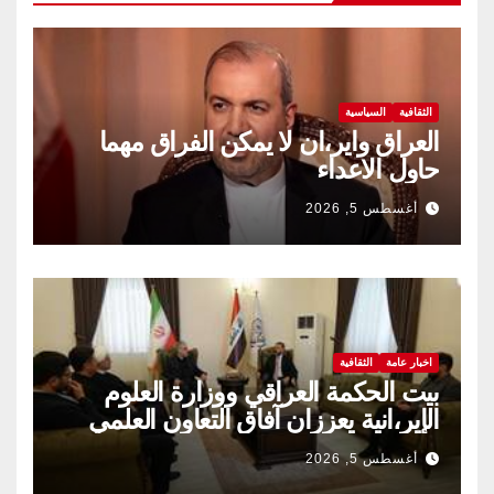
الثقافية
السياسية
العراق واير،ان لا يمكن الفراق مهما
حاول الاعداء
أغسطس 5, 2026
اخبار عامة
الثقافية
بيت الحكمة العراقي ووزارة العلوم
الإير،انية يعززان آفاق التعاون العلمي
والثقافي.
أغسطس 5, 2026