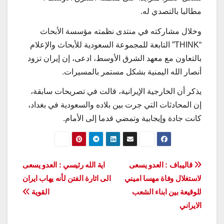
مطالبا بالتصدي له.
وخلال مشاركته في منتدى نظمته مؤسسة الأبحاث
“THINK” التابعة للمجموعة السعودية للأبحاث والإعلام
بالتعاون مع معهد الشرق الأوسط، ادعى، إن إيران تزود
أنصار الله اليمنية بشكل مستمر بالمسيرات.
يذکر أن الخارجية الإيرانية، قالت في تصريحات سابقة،
إن المحادثات التي جرت بين بلاده والسعودية في بغداد،
كانت جادة وإيجابية وتمضي قدما إلى الأمام.
تصفّح
قاليباف : العدو يسعى
اية الله رئيسي : العدو يسعى
لاستغلال وفاة مهسا اميني
الى اثارة الفتن لأنه يهاب ايران
المقالات
للوقيعة بين ابناء الشعب
القوية
الايراني