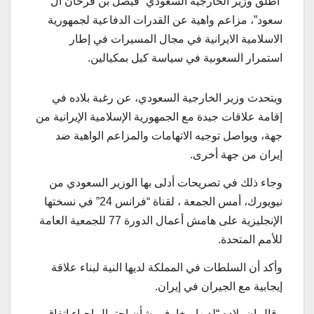
أطلق وزير الخارجية السعودي “فيصل بن فرحان آل
سعود”، مزاعم واهية عن القدرات الدفاعية لجمهوریة
الاسلامیة الایرانیة في مجال المسیرات في إطار
استمرار السعوىية في سياسة كيل بمكيالين.
ويتحدث وزير الخارجية السعودي، عن رغبة بلاده في
إقامة علاقات جيدة مع الجمهورية الإسلامية الإيرانية من
جهة، ويواصل توجيه الاتهامات والمزاعم الواهیة ضد
إيران من جهة أخرى.
وجاء ذلك في تصريحات أدلى بها الوزير السعودي من
نيويورك، أمس الجمعة ، لقناة “فرانس 24” في نسختها
الإنجليزية على هامش أعمال الدورة 77 للجمعية العامة
للأمم المتحدة.
وأكد أن السلطات في المملكة لديها النية لبناء علاقة
إيجابية مع الجيران في إيران.
وقال إن بلاده “لديها مخاوف بشأن احتمال إحياء اتفاق