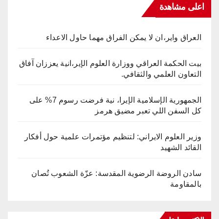
اعلى مشاهدة
العراق واير،ان لا يمكن الفراق مهما حاول الاعداء
بيت الحكمة العراقي ووزارة العلوم الإير،انية يعززان آفاق
التعاون العلمي والثقافي.
الجمهورية الإسلامية الإيرا، نية فرضت رسوم 7% على
كل السفن اللي تعبر مضيق هرمز
وزير العلوم الايراني: لتنظيم مؤتمرات علمية حول أفكار
القائد الشهيد
سادن الروضة الرضوية المقدسة: عزّة الشعوب تُصان
بالمقاومة