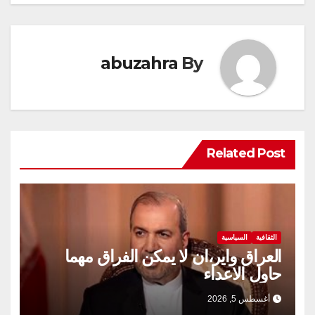
abuzahra
By
Related Post
الثقافية
السياسية
العراق واير،ان لا يمكن الفراق مهما
حاول الاعداء
أغسطس 5, 2026