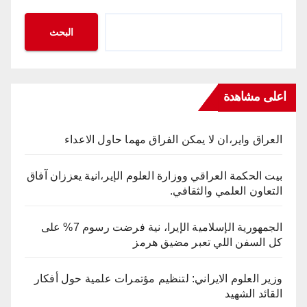
البحث
اعلى مشاهدة
العراق واير،ان لا يمكن الفراق مهما حاول الاعداء
بيت الحكمة العراقي ووزارة العلوم الإير،انية يعززان آفاق
التعاون العلمي والثقافي.
الجمهورية الإسلامية الإيرا، نية فرضت رسوم 7% على
كل السفن اللي تعبر مضيق هرمز
وزير العلوم الايراني: لتنظيم مؤتمرات علمية حول أفكار
القائد الشهيد