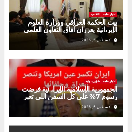
اخبار عامة
الثقافية
بيت الحكمة العراقي ووزارة العلوم
الإير،انية يعززان آفاق التعاون العلمي
والثقافي.
أغسطس 5, 2026
اخبار عامة
شؤون دولية
الجمهورية الإسلامية الإيرا، نية فرضت
رسوم 7% على كل السفن اللي تعبر
مضيق هرمز
أغسطس 5, 2026