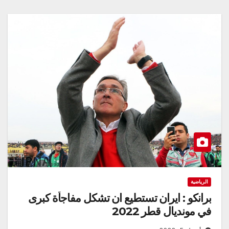
الرياضية
برانكو : ايران تستطيع ان تشكل مفاجأة كبرى
في مونديال قطر 2022