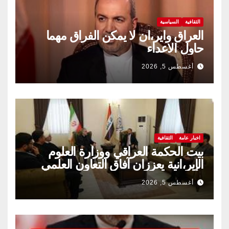
الثقافية
السياسية
العراق واير،ان لا يمكن الفراق مهما
حاول الاعداء
أغسطس 5, 2026
اخبار عامة
الثقافية
بيت الحكمة العراقي ووزارة العلوم
الإير،انية يعززان آفاق التعاون العلمي
والثقافي.
أغسطس 5, 2026