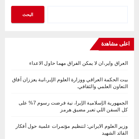
البحث
اعلى مشاهدة
العراق واير،ان لا يمكن الفراق مهما حاول الاعداء
بيت الحكمة العراقي ووزارة العلوم الإير،انية يعززان آفاق
التعاون العلمي والثقافي.
الجمهورية الإسلامية الإيرا، نية فرضت رسوم 7% على
كل السفن اللي تعبر مضيق هرمز
وزير العلوم الايراني: لتنظيم مؤتمرات علمية حول أفكار
القائد الشهيد