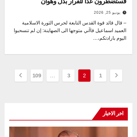
فستضطرون غدا للفرار بذل وهوان
يونيو 25, 2026
– قال قائد قوة القدس التابعة لحرس الثورة الاسلامية
العميد اسماعيل قاآني متوجها الى الصهاينة: إن لم تنسحبوا
اليوم بارادتكم،…
تعدد
109
…
3
2
1
صفحات
المقالات
اخر الاخبار